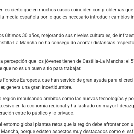
en es cierto que en muchos casos coindiden con problemas que
n la media española por lo que es necesario introducir cambios 
 últimos 30 años, mejorando sus niveles culturales, de infraes
Castilla-La Mancha no ha conseguido acortar distancias respecto
 la percepción que los jóvenes tienen de Castilla-La Mancha: el 
ee que no es un buen sitio para trabajar.
os Fondos Europeos, que han servido de gran ayuda para el creci
er, genera una gran incertidumbre.
 la región impulsando ámbitos como las nuevas tecnologías y pol
xcesivo en la economía regional y ha lastrado un mayor liderazg
ración entre lo público y lo privado.
 el entorno global plantea retos que la región debe afrontar con 
a Mancha, porque existen aspectos muy destacados como el esf