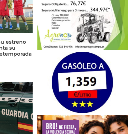
su estreno
nta su
retemporada