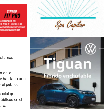
festamos
n de la
Se ha elaborado,
 el público.
social que
úblicos en el
uró.