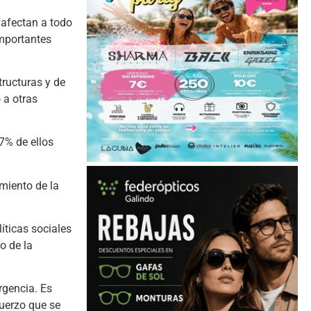
 afectan a todo
importantes
tructuras y de
 a otras
57% de ellos
miento de la
íticas sociales
o de la
urgencia. Es
uerzo que se