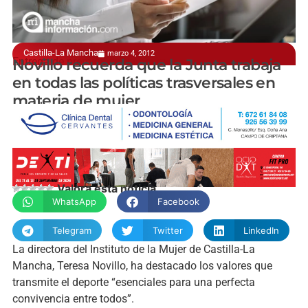
Castilla-La Mancha
marzo 4, 2012
Entrega de premios de natación
Novillo recuerda que la Junta trabaja
en todas las políticas trasversales en
materia de mujer
manchainformacion.com
Valora esta noticia
WhatsApp
Facebook
Telegram
Twitter
LinkedIn
La directora del Instituto de la Mujer de Castilla-La
Mancha, Teresa Novillo, ha destacado los valores que
transmite el deporte “esenciales para una perfecta
convivencia entre todos”.