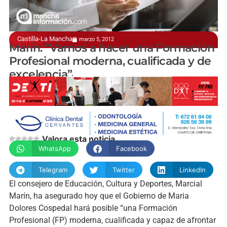
Castilla-La Mancha
marzo 5, 2012
En su visita al IES San Isidro de Talavera
Marín: “Vamos a hacer una Formación
Profesional moderna, cualificada y de
excelencia”
manchainformacion.com
Valora esta noticia
WhatsApp
Facebook
Telegram
Twitter
LinkedIn
El consejero de Educación, Cultura y Deportes, Marcial
Marín, ha asegurado hoy que el Gobierno de Maria
Dolores Cospedal hará posible “una Formación
Profesional (FP) moderna, cualificada y capaz de afrontar