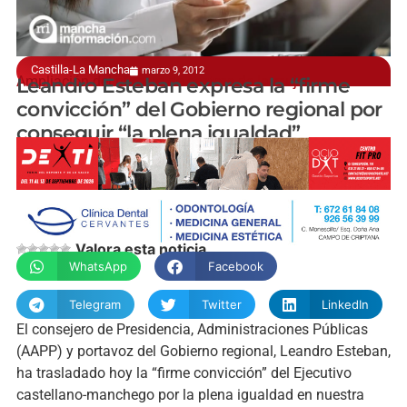
Castilla-La Mancha
marzo 9, 2012
Ampliación del número de centros de la mujer
Leandro Esteban expresa la “firme
convicción” del Gobierno regional por
conseguir “la plena igualdad”
manchainformacion.com
Valora esta noticia
WhatsApp
Facebook
Telegram
Twitter
LinkedIn
El consejero de Presidencia, Administraciones Públicas
(AAPP) y portavoz del Gobierno regional, Leandro Esteban,
ha trasladado hoy la “firme convicción” del Ejecutivo
castellano-manchego por la plena igualdad en nuestra