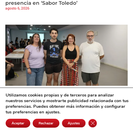
presencia en ‘Sabor Toledo’
agosto 6, 2026
El Centro Cívico de Alcázar acoge una nueva
Utilizamos cookies propias y de terceros para analizar
edición de las Paleto Returns
nuestros servicios y mostrarte publicidad relacionada con tus
agosto 5, 2026
preferencias. Puedes obtener más información y configurar
tus preferencias en ajustes.
Cerrar el banner de 
Aceptar
Rechazar
Ajustes