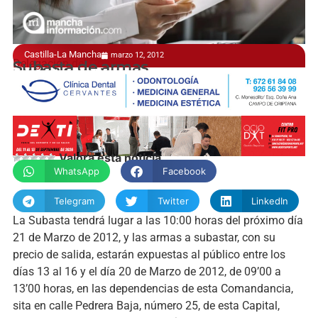
Castilla-La Mancha
marzo 12, 2012
Delegación del Gobierno
Subasta de armas
manchainformacion.com
Valora esta noticia
WhatsApp
Facebook
Telegram
Twitter
LinkedIn
La Subasta tendrá lugar a las 10:00 horas del próximo día
21 de Marzo de 2012, y las armas a subastar, con su
precio de salida, estarán expuestas al público entre los
días 13 al 16 y el día 20 de Marzo de 2012, de 09’00 a
13’00 horas, en las dependencias de esta Comandancia,
sita en calle Pedrera Baja, número 25, de esta Capital,