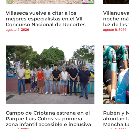
Villaseca vuelve a citar a los
Villanueva
mejores especialistas en el VII
noche mág
Concurso Nacional de Recortes
luz de las
agosto 6, 2026
agosto 6, 2026
Campo de Criptana estrena en el
Rubén y M
Parque Luis Cobos su primera
afrontan l
zona infantil accesible e inclusiva
Mancha L