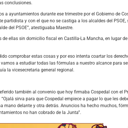
ias conclusiones.
os a ayuntamientos durante ese trimestre por el Gobierno de Co
e partidista y con el que no se castiga a los alcaldes del PSOE, 
alde del PSOE”, atestiguaba Maestre.
 ellas sin domicilio fiscal en Castilla-La Mancha, en lugar d
o comprobar estas cosas y por eso intenta coartar los derecho
s vamos a estudiar todas las fórmulas a nuestro alcance para se
ía la vicesecretaria general regional.
eferido también al convenio que hoy firmaba Cospedal con el Pr
 “Ojalá sirva para que Cospedal empiece a pagar lo que les debe
a mano delante y otra detrás. Anuncios ha hecho muchos, fórm
yuntamientos no han cobrado de la Junta”.