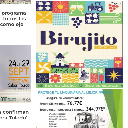
n programa
a todos los
n como eje
s confirman
bor Toledo’