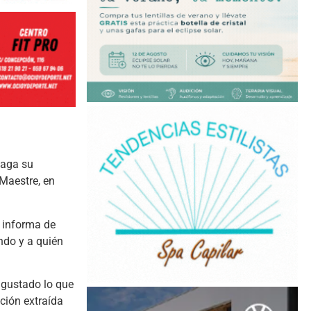
paga su
 Maestre, en
e informa de
ndo y a quién
a gustado lo que
ción extraída