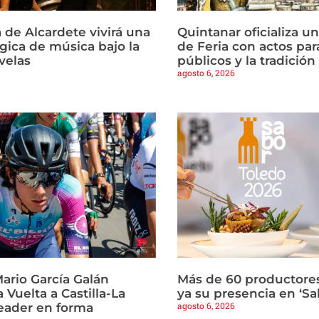
 de Alcardete vivirá una
Quintanar oficializa u
ica de música bajo la
de Feria con actos par
 velas
públicos y la tradició
agosto 6, 2026
ario García Galán
Más de 60 productore
a Vuelta a Castilla-La
ya su presencia en ‘Sa
agosto 6, 2026
eader en forma