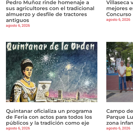
Pedro Muñoz rinde homenaje a
Villaseca 
sus agricultores con el tradicional
mejores es
almuerzo y desfile de tractores
Concurso 
agosto 6, 2026
antiguos
agosto 6, 2026
Quintanar oficializa un programa
Campo de 
de Feria con actos para todos los
Parque Lu
públicos y la tradición como eje
zona infan
agosto 6, 2026
agosto 6, 2026