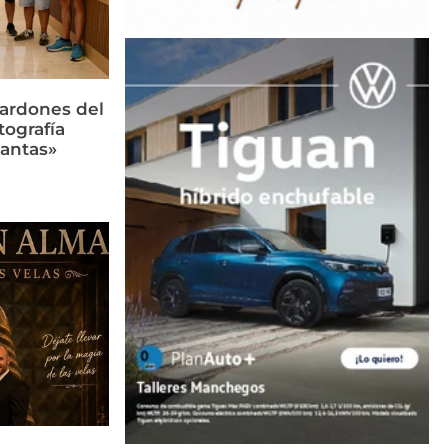
lardones del
tografía
lantas»