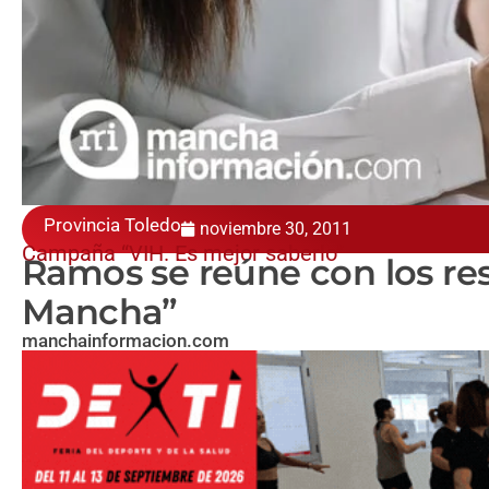
Provincia Toledo
noviembre 30, 2011
Campaña “VIH. Es mejor saberlo”
Ramos se reúne con los res
Mancha”
manchainformacion.com