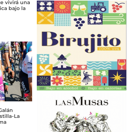
e vivirá una
ca bajo la
Galán
stilla-La
rma