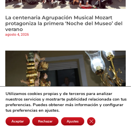
La centenaria Agrupación Musical Mozart
protagoniza la primera ‘Noche del Museo’ del
verano
agosto 4, 2026
Utilizamos cookies propias y de terceros para analizar
nuestros servicios y mostrarte publicidad relacionada con tus
preferencias. Puedes obtener más información y configurar
tus preferencias en ajustes.
La Virgen de los Ángeles volvió a emocionar a
Cerrar el banner de 
Aceptar
Rechazar
Ajustes
Pedro Muñoz en la noche grande de sus