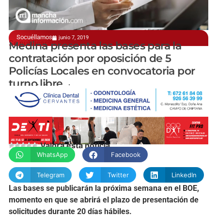
Socuéllamos
junio 7, 2019
Se publicarán la próxima semana en el BOE
Medina presenta las bases para la
contratación por oposición de 5
Policías Locales en convocatoria por
turno libre
manchainformacion.com
Valora esta noticia
WhatsApp
Facebook
Telegram
Twitter
LinkedIn
Las bases se publicarán la próxima semana en el BOE,
momento en que se abrirá el plazo de presentación de
solicitudes durante 20 días hábiles.