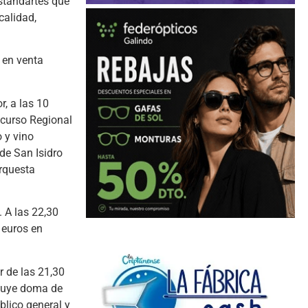
estandartes que
calidad,
s en venta
r, a las 10
oncurso Regional
 y vino
de San Isidro
orquesta
. A las 22,30
 euros en
r de las 21,30
ncluye doma de
blico general y