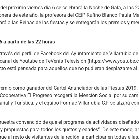
del próximo viernes día 6 se celebrará la Noche de Gala, a las 22
gonera de este año, la profesora del CEIP Rufino Blanco Paula M
rá a las Reinas de las fiestas y se entregarán los premios y m
 a partir de las 22 horas
través del perfil de Facebook del Ayuntamiento de Villarrubia de
l canal de Youtube de TeVerás Televisión (https://www.youtube
o está pensada para aquellos que no pudieran desplazarse al 
remio como ganador del Cartel Anunciador de las Fiestas 2019;
 la Cooperativa El Progreso recogerá la Mención Social por su ca
rial y Turística; y el equipo Formac Villarrubia C.F se alzará co
 muestra convencido de que el programa de actividades diseñado 
ay propuestas para todos los gustos y edades”. De este modo, a
ue al resto de visitantes de la región, a participar en todas ellas