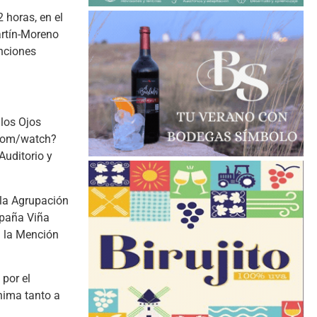
 horas, en el
artín-Moreno
enciones
 los Ojos
.com/watch?
Auditorio y
 la Agrupación
mpaña Viña
n la Mención
por el
nima tanto a
.