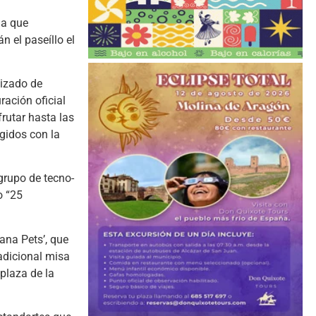
la que
 el paseíllo el
 izado de
ración oficial
rutar hasta las
gidos con la
grupo de tecno-
o “25
ana Pets’, que
radicional misa
 plaza de la