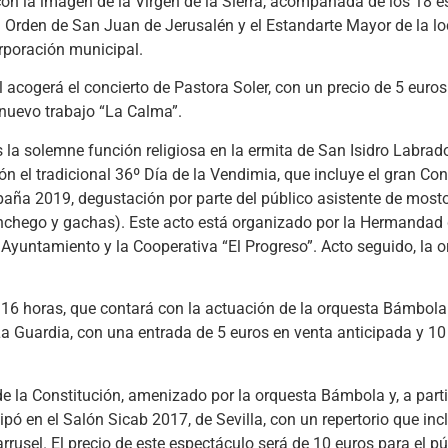
ón con la imagen de la Virgen de la Sierra, acompañada de los 18 
gua Orden de San Juan de Jerusalén y el Estandarte Mayor de la lo
rporación municipal.
l acogerá el concierto de Pastora Soler, con un precio de 5 euro
 nuevo trabajo “La Calma”.
s la solemne función religiosa en la ermita de San Isidro Labrado
ión el tradicional 36º Día de la Vendimia, que incluye el gran C
paña 2019, degustación por parte del público asistente de mosto
hego y gachas). Este acto está organizado por la Hermandad 
Ayuntamiento y la Cooperativa “El Progreso”. Acto seguido, la 
as 16 horas, que contará con la actuación de la orquesta Bámbola
 La Guardia, con una entrada de 5 euros en venta anticipada y 10
de la Constitución, amenizado por la orquesta Bámbola y, a parti
cipó en el Salón Sicab 2017, de Sevilla, con un repertorio que i
rrusel. El precio de este espectáculo será de 10 euros para el pú