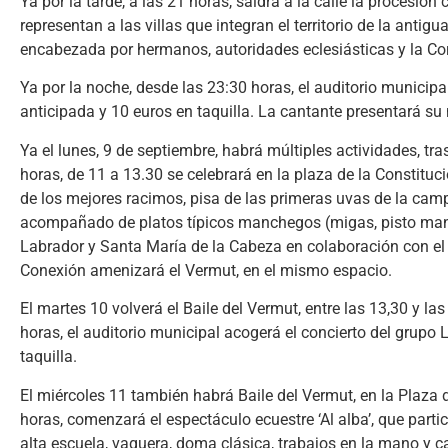
Ya por la tarde, a las 21 horas, saldrá a la calle la procesi
representan a las villas que integran el territorio de la anti
encabezada por hermanos, autoridades eclesiásticas y la Co
Ya por la noche, desde las 23:30 horas, el auditorio municipa
anticipada y 10 euros en taquilla. La cantante presentará su
Ya el lunes, 9 de septiembre, habrá múltiples actividades, tra
horas, de 11 a 13.30 se celebrará en la plaza de la Constituc
de los mejores racimos, pisa de las primeras uvas de la cam
acompañado de platos típicos manchegos (migas, pisto manc
Labrador y Santa María de la Cabeza en colaboración con el 
Conexión amenizará el Vermut, en el mismo espacio.
El martes 10 volverá el Baile del Vermut, entre las 13,30 y l
horas, el auditorio municipal acogerá el concierto del grupo
taquilla.
El miércoles 11 también habrá Baile del Vermut, en la Plaza 
horas, comenzará el espectáculo ecuestre ‘Al alba’, que parti
alta escuela, vaquera, doma clásica, trabajos en la mano y ca