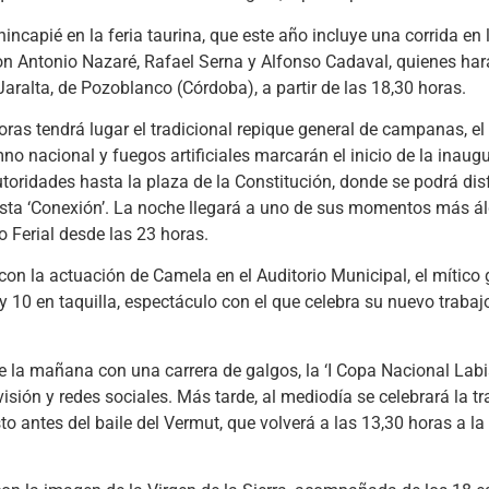
incapié en la feria taurina, que este año incluye una corrida en 
n Antonio Nazaré, Rafael Serna y Alfonso Cadaval, quienes harán
aralta, de Pozoblanco (Córdoba), a partir de las 18,30 horas.
oras tendrá lugar el tradicional repique general de campanas, el
o nacional y fuegos artificiales marcarán el inicio de la inaugu
toridades hasta la plaza de la Constitución, donde se podrá disf
uesta ‘Conexión’. La noche llegará a uno de sus momentos más ál
o Ferial desde las 23 horas.
on la actuación de Camela en el Auditorio Municipal, el mítico 
y 10 en taquilla, espectáculo con el que celebra su nuevo trabaj
e la mañana con una carrera de galgos, la ‘I Copa Nacional Labi
visión y redes sociales. Más tarde, al mediodía se celebrará la t
usto antes del baile del Vermut, que volverá a las 13,30 horas a la