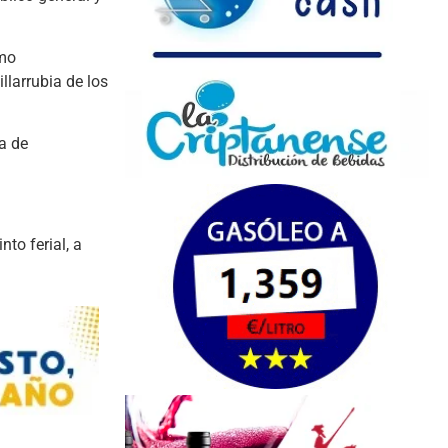
omo
llarrubia de los
ta de
to ferial, a