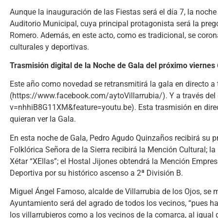
Aunque la inauguración de las Fiestas será el día 7, la noche 
Auditorio Municipal, cuya principal protagonista será la pre
Romero. Además, en este acto, como es tradicional, se corona
culturales y deportivas.
Trasmisión digital de la Noche de Gala del próximo viernes 6
Este año como novedad se retransmitirá la gala en directo a 
(https://www.facebook.com/aytoVillarrubia/). Y a través de
v=nhhiB8G11XM&feature=youtu.be). Esta trasmisión en direct
quieran ver la Gala.
En esta noche de Gala, Pedro Agudo Quinzaños recibirá su p
Folklórica Señora de la Sierra recibirá la Mención Cultural;
Xétar “XEllas”; el Hostal Jijones obtendrá la Mención Empresa
Deportiva por su histórico ascenso a 2ª División B.
Miguel Ángel Famoso, alcalde de Villarrubia de los Ojos, se
Ayuntamiento será del agrado de todos los vecinos, “pues h
los villarrubieros como a los vecinos de la comarca, al igual q