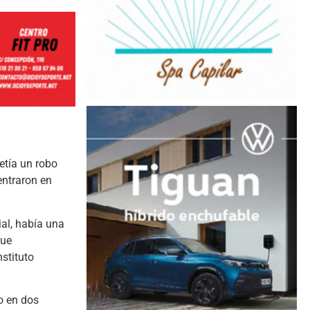
etía un robo
entraron en
ial, había una
que
stituto
do en dos