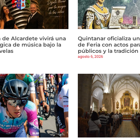
 de Alcardete vivirá una
Quintanar oficializa u
ica de música bajo la
de Feria con actos par
 velas
públicos y la tradició
agosto 6, 2026