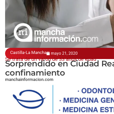
Castilla-La Mancha
mayo 21, 2020
Se trata de un varón de 33 años de edad
Sorprendido en Ciudad Rea
confinamiento
manchainformacion.com