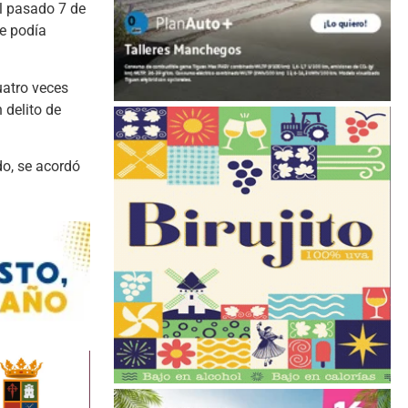
el pasado 7 de
se podía
uatro veces
 delito de
do, se acordó