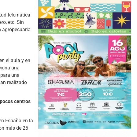
itud telemática
ro, etc. Sin
n agropecuaria
en el aula y en
rciona una
s para una
han realizado
 pocos centros
 en España en la
con más de 25