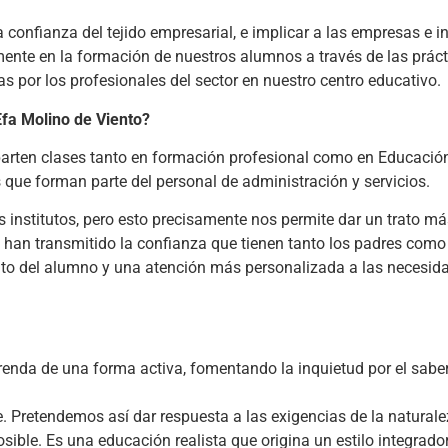
 confianza del tejido empresarial, e implicar a las empresas e i
ente en la formación de nuestros alumnos a través de las práct
as por los profesionales del sector en nuestro centro educativo.
Efa Molino de Viento?
parten clases tanto en formación profesional como en Educació
que forman parte del personal de administración y servicios.
nstitutos, pero esto precisamente nos permite dar un trato má
s han transmitido la confianza que tienen tanto los padres com
ento del alumno y una atención más personalizada a las necesi
nda de una forma activa, fomentando la inquietud por el saber 
. Pretendemos así dar respuesta a las exigencias de la natura
ible. Es una educación realista que origina un estilo integrador