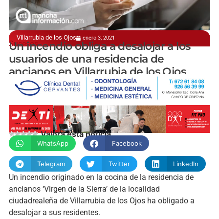
Villarrubia de los Ojos
enero 3, 2021
Sucesos
Un incendio obliga a desalojar a los
usuarios de una residencia de
ancianos en Villarrubia de los Ojos
manchainformacion.com
Valora esta noticia
WhatsApp
Facebook
Telegram
Twitter
LinkedIn
Un incendio originado en la cocina de la residencia de
ancianos ‘Virgen de la Sierra’ de la localidad
ciudadrealeña de Villarrubia de los Ojos ha obligado a
desalojar a sus residentes.