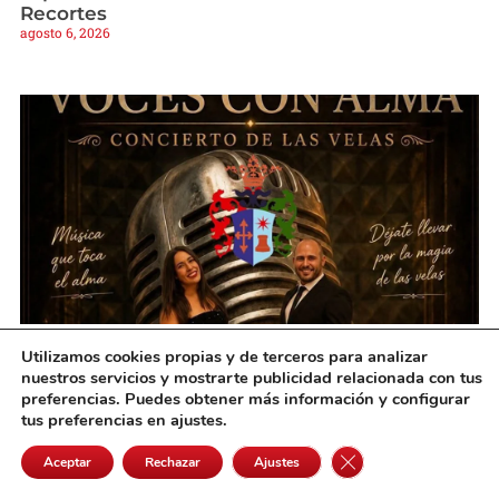
Recortes
agosto 6, 2026
Utilizamos cookies propias y de terceros para analizar
Villanueva de Alcardete vivirá una noche
nuestros servicios y mostrarte publicidad relacionada con tus
mágica de música bajo la luz de las velas
preferencias. Puedes obtener más información y configurar
agosto 6, 2026
tus preferencias en ajustes.
Cerrar el banner de 
Aceptar
Rechazar
Ajustes