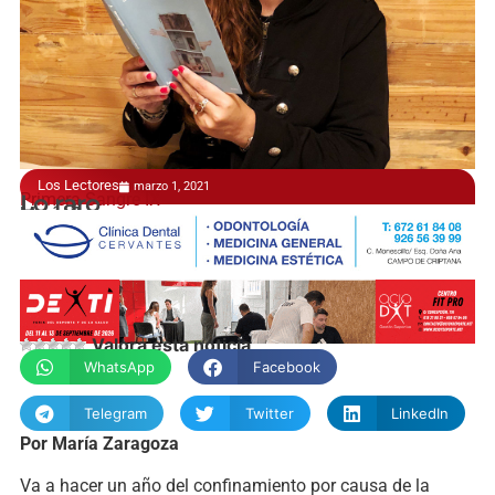
Los Lectores
marzo 1, 2021
Primera Sangre IX
Lo raro
María Zaragoza
Valora esta noticia
WhatsApp
Facebook
Telegram
Twitter
LinkedIn
Por María Zaragoza
Va a hacer un año del confinamiento por causa de la