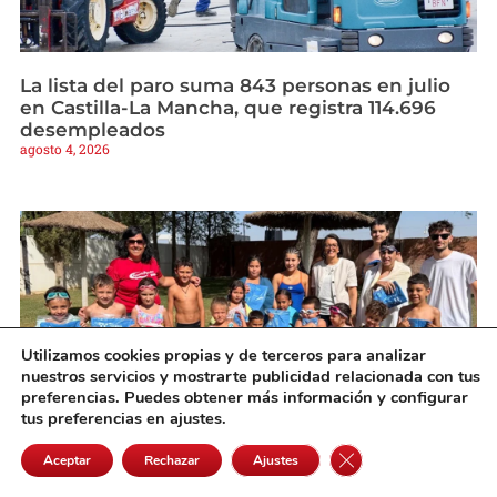
La lista del paro suma 843 personas en julio
en Castilla-La Mancha, que registra 114.696
desempleados
agosto 4, 2026
Utilizamos cookies propias y de terceros para analizar
nuestros servicios y mostrarte publicidad relacionada con tus
preferencias. Puedes obtener más información y configurar
tus preferencias en ajustes.
Cerrar el banner de 
Aceptar
Rechazar
Ajustes
Más de 5.000 personas participan en el
programa de cursos de natación de la