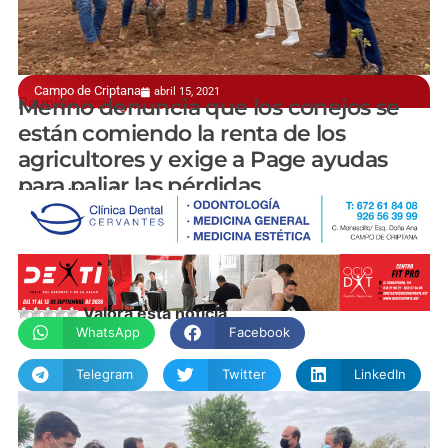
Campo de Criptana
abril 15, 2021
Reunión con agricultores
Merino denuncia que los conejos se
están comiendo la renta de los
agricultores y exige a Page ayudas
para paliar las pérdidas
Nuria Villacañas
Valora esta noticia
WhatsApp
Facebook
Telegram
Twitter
LinkedIn