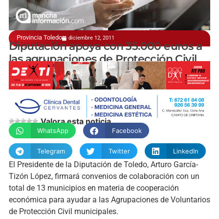
Provincia Toledo
diciembre 12, 2011
13 ayuntamientos solicitantes
Diputación apoya con 35.000 euros a
las agrupaciones de Protección Civil
manchainformacion.com
Valora esta noticia
WhatsApp
Facebook
Telegram
Twitter
LinkedIn
El Presidente de la Diputación de Toledo, Arturo García-
Tizón López, firmará convenios de colaboración con un
total de 13 municipios en materia de cooperación
económica para ayudar a las Agrupaciones de Voluntarios
de Protección Civil municipales.