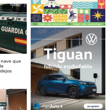
a nave que
de
idejos