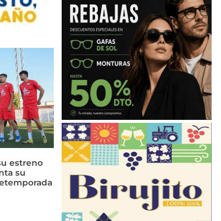
su estreno
nta su
retemporada