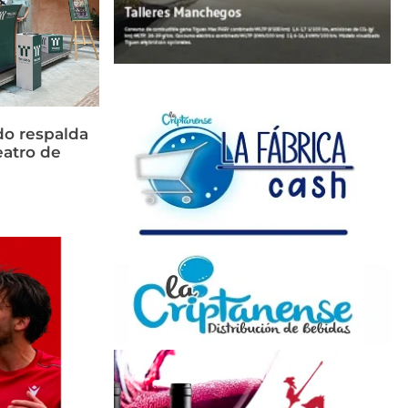
do respalda
eatro de