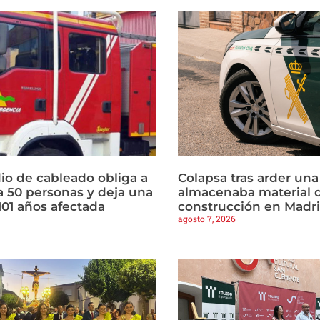
io de cableado obliga a
Colapsa tras arder un
a 50 personas y deja una
almacenaba material 
101 años afectada
construcción en Madr
agosto 7, 2026