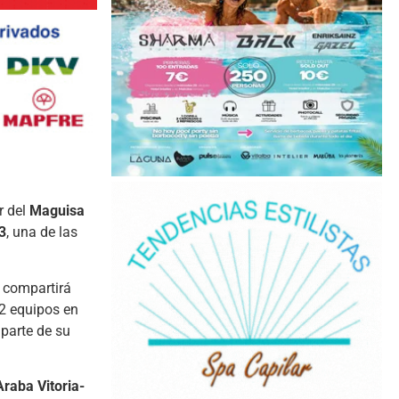
r del
Maguisa
3
, una de las
e compartirá
22 equipos en
 parte de su
Araba Vitoria-