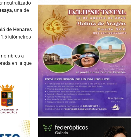
er neutralizado
Besaya
, una de
alá de Henares
11,5 kilómetros
s nombres a
orada en la que