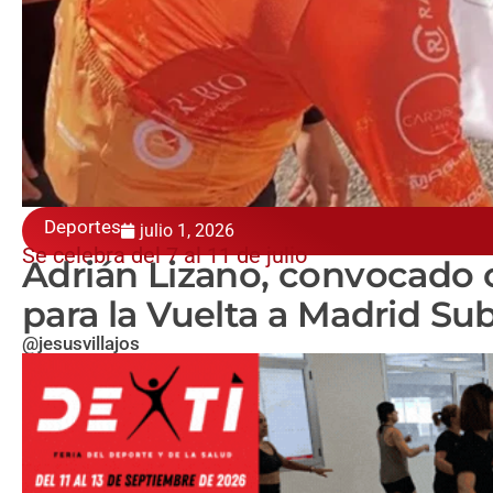
Deportes
julio 1, 2026
Se celebra del 7 al 11 de julio
Adrián Lizano, convocado c
para la Vuelta a Madrid Su
@jesusvillajos