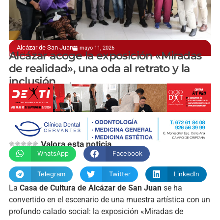
Alcázar de San Juan
mayo 11, 2026
En el Pasillo del Arte de la Casa de Cultura
Alcázar acoge la exposición «Miradas
de realidad», una oda al retrato y la
inclusión
manchainformacion.com
Valora esta noticia
WhatsApp
Facebook
Telegram
Twitter
LinkedIn
La
Casa de Cultura de Alcázar de San Juan
se ha
convertido en el escenario de una muestra artística con un
profundo calado social: la exposición «Miradas de