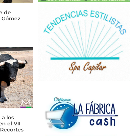
e de
és Gómez
 a los
n el VII
 Recortes