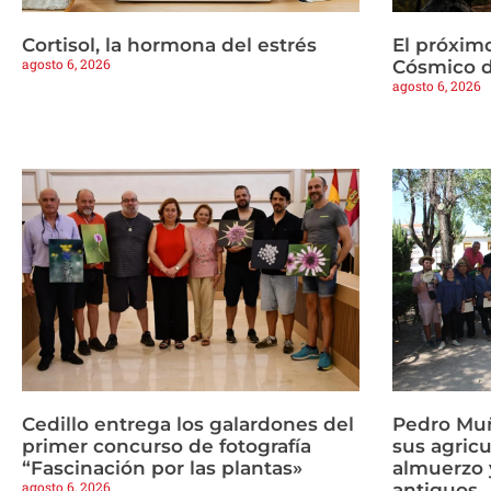
Cortisol, la hormona del estrés
El próximo
agosto 6, 2026
Cósmico d
agosto 6, 2026
Cedillo entrega los galardones del
Pedro Mu
primer concurso de fotografía
sus agricu
“Fascinación por las plantas»
almuerzo y
agosto 6, 2026
antiguos