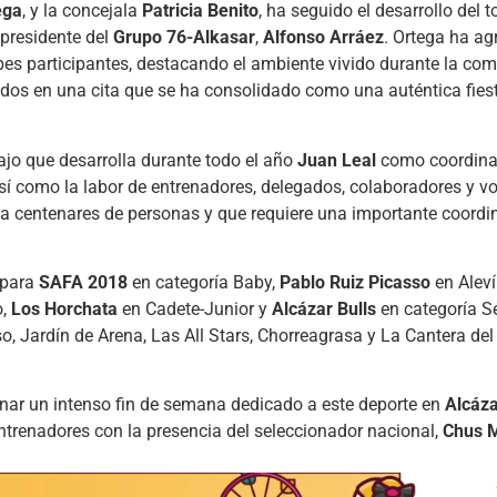
ega
, y la concejala
Patricia Benito
, ha seguido el desarrollo del 
 presidente del
Grupo 76-Alkasar
,
Alfonso Arráez
. Ortega ha ag
bes participantes, destacando el ambiente vivido durante la comp
os en una cita que se ha consolidado como una auténtica fiest
ajo que desarrolla durante todo el año
Juan Leal
como coordinad
así como la labor de entrenadores, delegados, colaboradores y v
 a centenares de personas y que requiere una importante coordi
o para
SAFA 2018
en categoría Baby,
Pablo Ruiz Picasso
en Aleví
o,
Los Horchata
en Cadete-Junior y
Alcázar Bulls
en categoría Sé
, Jardín de Arena, Las All Stars, Chorreagrasa y La Cantera de
ar un intenso fin de semana dedicado a este deporte en
Alcáz
ntrenadores con la presencia del seleccionador nacional,
Chus 