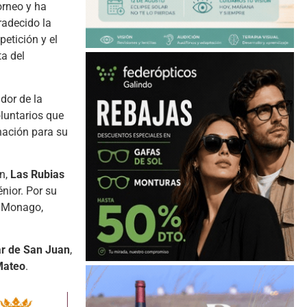
torneo y ha
radecido la
etición y el
a del
or de la
oluntarios que
nación para su
n,
Las Rubias
nior. Por su
l Monago,
ar de San Juan
,
Mateo
.