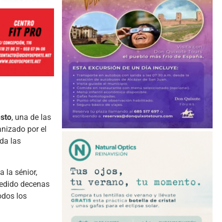
sto
, una de las
nizado por el
ada las
 la sénior,
cedido decenas
odos los