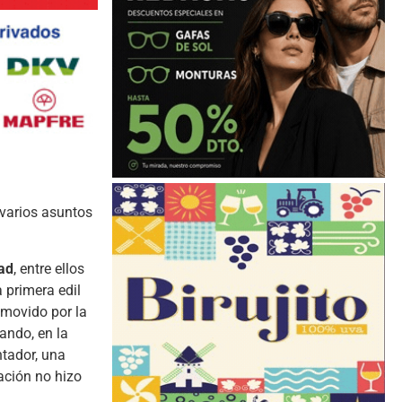
 varios asuntos
dad
, entre ellos
 primera edil
omovido por la
ando, en la
ntador, una
ración no hizo