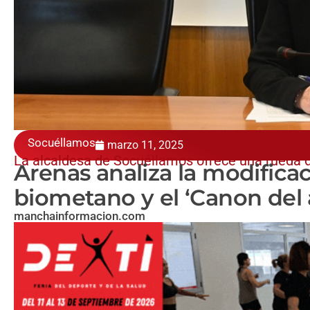
Socuéllamos
marzo 11, 2025
La alcaldesa de Socuéllamos ofrece una rueda 
Arenas analiza la modificac
biometano y el ‘Canon del
manchainformacion.com