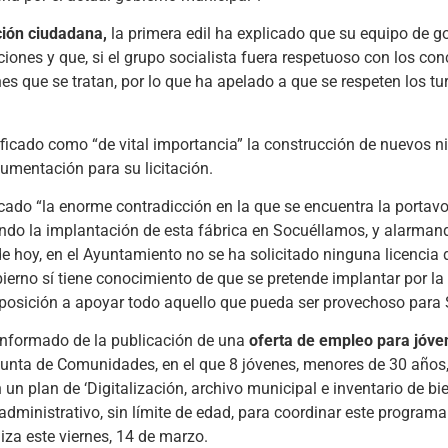
ción ciudadana,
la primera edil ha explicado que su equipo de g
iones y que, si el grupo socialista fuera respetuoso con los con
es que se tratan, por lo que ha apelado a que se respeten los tu
ificado como “de vital importancia” la construcción de nuevos n
umentación para su licitación.
acado “la enorme contradicción en la que se encuentra la portavo
ndo la implantación de esta fábrica en Socuéllamos, y alarmand
e hoy, en el Ayuntamiento no se ha solicitado ninguna licencia 
bierno sí tiene conocimiento de que se pretende implantar por la
oposición a apoyar todo aquello que pueda ser provechoso para
 informado de la publicación de una
oferta de empleo para jóve
a Junta de Comunidades, en el que 8 jóvenes, menores de 30 años
n plan de ‘Digitalización, archivo municipal e inventario de bi
administrativo, sin límite de edad, para coordinar este programa
iza este viernes, 14 de marzo.