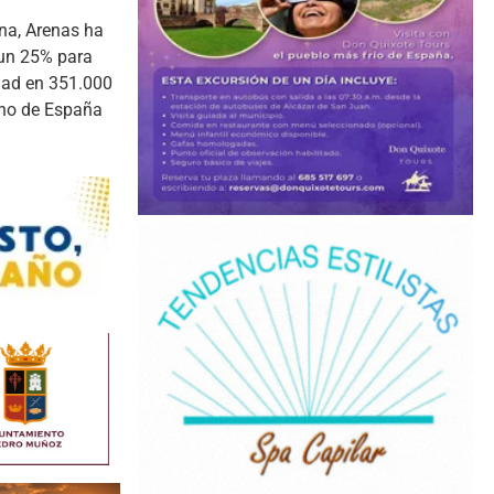
na, Arenas ha
 un 25% para
idad en 351.000
erno de España