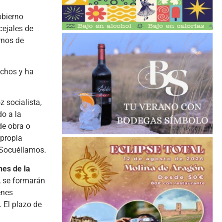
obierno
cejales de
rnos de
ichos y ha
z socialista,
o a la
de obra o
 propia
 Socuéllamos.
nes de la
, se formarán
enes
. El plazo de