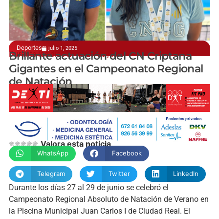
Deportes
julio 1, 2025
Durante los días 27 al 29 de junio
Brillante actuación del CN Criptana
Gigantes en el Campeonato Regional
de Natación
manchainformacion.com
Valora esta noticia
WhatsApp
Facebook
Telegram
Twitter
LinkedIn
Durante los días 27 al 29 de junio se celebró el
Campeonato Regional Absoluto de Natación de Verano en
la Piscina Municipal Juan Carlos I de Ciudad Real. El