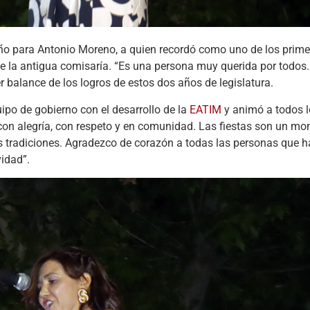
ño para Antonio Moreno, a quien recordó como uno de los prim
de la antigua comisaría. “Es una persona muy querida por todos
r balance de los logros de estos dos años de legislatura.
po de gobierno con el desarrollo de la
EATIM
y animó a todos l
as con alegría, con respeto y en comunidad. Las fiestas son un m
as tradiciones. Agradezco de corazón a todas las personas que 
vidad”.