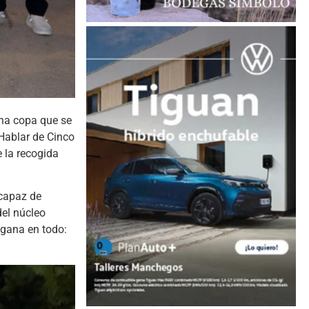
una copa que se
“Hablar de Cinco
 la recogida
“capaz de
del núcleo
 gana en todo: