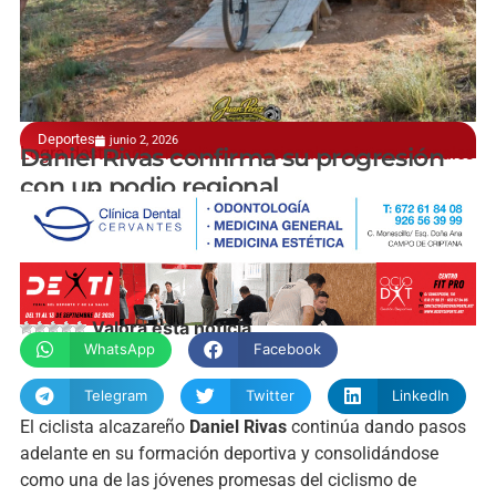
Deportes
junio 2, 2026
Logra destacados resultados nacionales e internacionales
Daniel Rivas confirma su progresión
con un podio regional
@jesusvillajos
Valora esta noticia
WhatsApp
Facebook
Telegram
Twitter
LinkedIn
El ciclista alcazareño
Daniel Rivas
continúa dando pasos
adelante en su formación deportiva y consolidándose
como una de las jóvenes promesas del ciclismo de