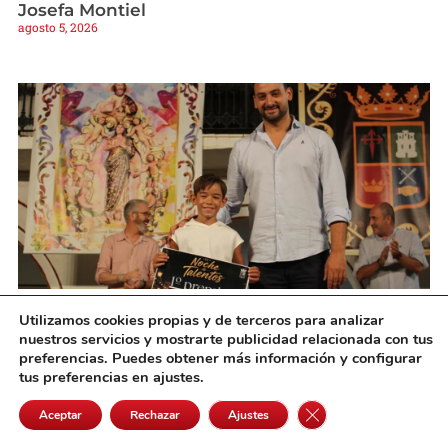
Josefa Montiel
agosto 5, 2026
Martín Olivares se alza con la victoria en la III
Utilizamos cookies propias y de terceros para analizar
Noche de Talentos de Pedro Muñoz
nuestros servicios y mostrarte publicidad relacionada con tus
agosto 5, 2026
preferencias. Puedes obtener más información y configurar
tus preferencias en ajustes.
Cerrar el banner de 
Aceptar
Rechazar
Ajustes