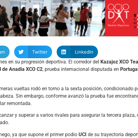
am
Twitter
LinkedIn
es en su progresión deportiva. El corredor del
Kazajoz XCO Te
l de Anadia XCO C2
, prueba internacional disputada en
Portuga
eras vueltas rodó en torno a la sexta posición, condicionado 
e cabeza. Sin embargo, conforme avanzó la prueba fue encontra
ular remontada.
lcanzar y superar a varios rivales para asegurar la tercera plaza,
cado.
chego, ya que supone el primer podio
UCI
de su trayectoria deport