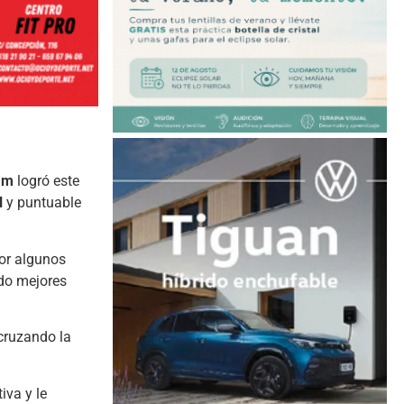
am
logró este
l
y puntuable
por algunos
ndo mejores
 cruzando la
iva y le