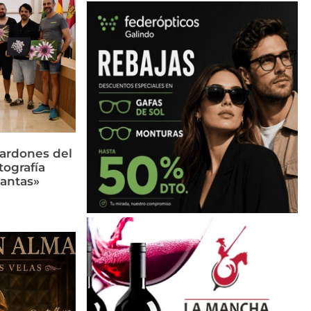
lardones del
tografía
lantas»