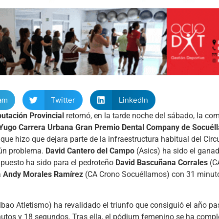
am
Twitter
LinkedIn
utación Provincial
retomó, en la tarde noche del sábado, la com
 Yugo Carrera Urbana Gran Premio Dental Company de Socuél
 hizo que dejara parte de la infraestructura habitual del Circu
ngún problema.
David Cantero del Campo
(Asics) ha sido el ganad
puesto ha sido para el pedroteño
David Bascuñana Corrales
(C
a
Andy Morales Ramírez
(CA Crono Socuéllamos) con 31 minut
lbao Atletismo) ha revalidado el triunfo que consiguió el año p
inutos y 18 segundos. Tras ella, el pódium femenino se ha comp