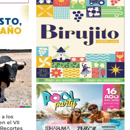
 a los
n el VII
 Recortes