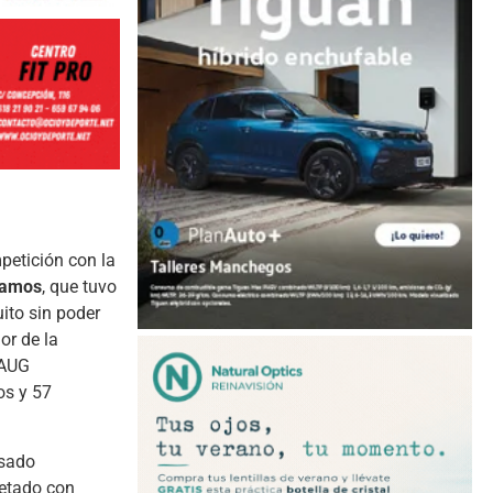
petición con la
lamos
, que tuvo
ito sin poder
or de la
AUG
os y 57
asado
letado con