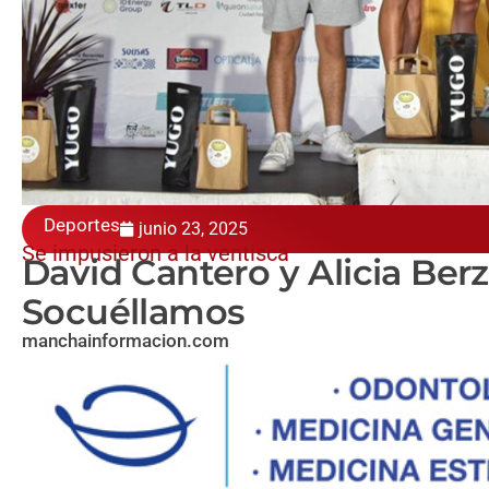
Deportes
junio 23, 2025
Se impusieron a la ventisca
David Cantero y Alicia Ber
Socuéllamos
manchainformacion.com