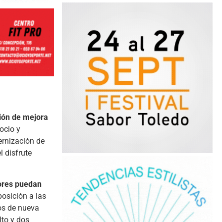
ción de mejora
ocio y
ernización de
 disfrute
nores puedan
posición a las
tos de nueva
lto y dos