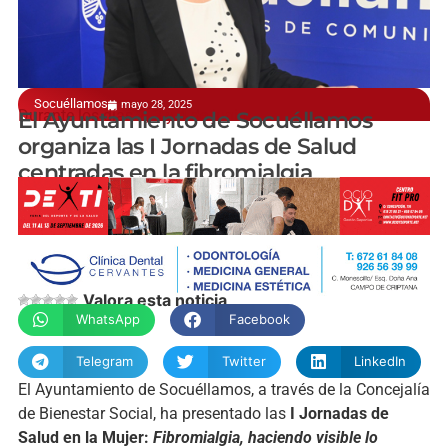
Socuéllamos
mayo 28, 2025
Durante los días 2, 3 y 4 de junio
El Ayuntamiento de Socuéllamos
organiza las I Jornadas de Salud
centradas en la fibromialgia
manchainformacion.com
Valora esta noticia
WhatsApp
Facebook
Telegram
Twitter
LinkedIn
El Ayuntamiento de Socuéllamos, a través de la Concejalía
de Bienestar Social, ha presentado las
I Jornadas de
Salud en la Mujer:
Fibromialgia, haciendo visible lo