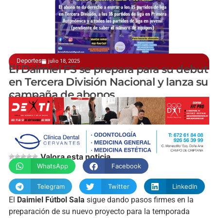
Deportes
julio 18, 2025
El proyecto echa a rodar
El Daimiel FS se prepara para su debut
en Tercera División Nacional y lanza su
campaña de abonos
Carlos Garrido
Valora esta noticia
WhatsApp
Facebook
Telegram
Twitter
LinkedIn
El
Daimiel Fútbol Sala
sigue dando pasos firmes en la
preparación de su nuevo proyecto para la temporada