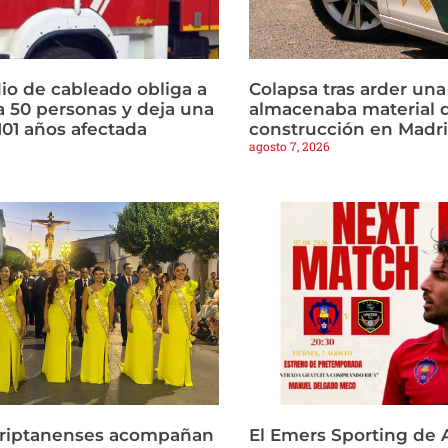
io de cableado obliga a
Colapsa tras arder un
a 50 personas y deja una
almacenaba material 
101 años afectada
construcción en Madr
agosto 7, 2026
criptanenses acompañan
El Emers Sporting de 