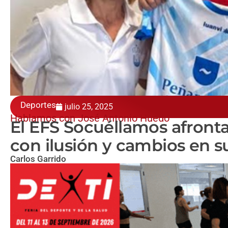
Deportes
julio 25, 2025
Hablamos con José Antonio Huedo
El EFS Socuéllamos afront
con ilusión y cambios en s
Carlos Garrido