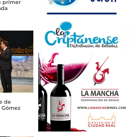
u primer
ada
e de
és Gómez