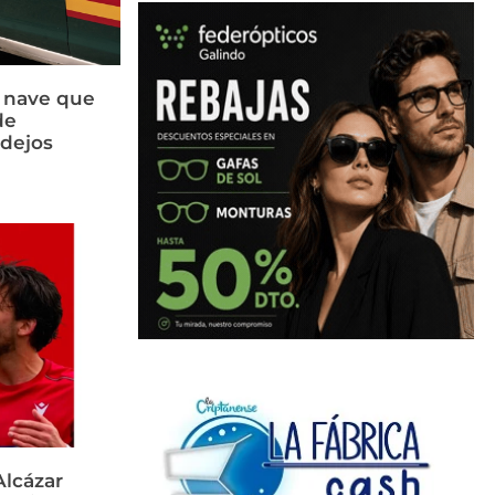
a nave que
de
idejos
Alcázar