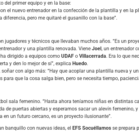
o del primer equipo y en la base:
on el nuevo entrenador en la confección de la plantilla y en la pl
iferencia, pero me quitaré el gusanillo con la base”.
o con jugadores y técnicos que llevaban muchos años. “Es un proy
ntrenador y una plantilla renovada. Viene
Joel
, un entrenador c
 ha dirigido a equipos como
UDAF
o
Villacerrada
. Era lo que n
erta y den lo mejor de sí”, explica
Huedo
.
ahí, soñar con algo más: “Hay que acoplar una plantilla nueva y u
para que la cosa salga bien, pero se necesita tiempo, paciencia
fútbol sala femenino. “Hasta ahora teníamos niñas en distintas ca
 de puertas abiertas y esperamos sacar un alevín femenino, y q
 en un futuro cercano, es un proyecto ilusionante”.
 un banquillo con nuevas ideas, el
EFS Socuéllamos
se prepara 