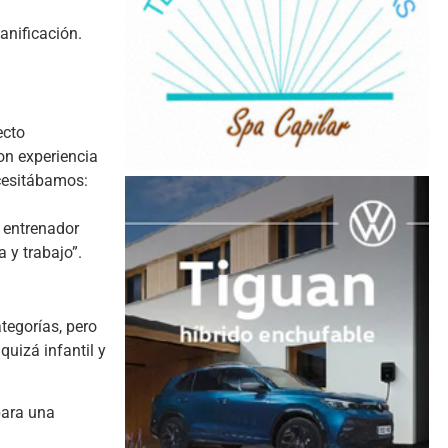
anificación.
ecto
on experiencia
ecesitábamos:
n entrenador
 y trabajo”.
tegorías, pero
uizá infantil y
para una