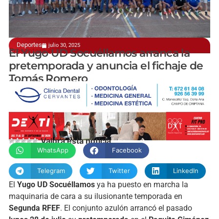
Deportes
julio 30, 2025
Presentará el Trofeo Machaco ante el Real Jaén
El Yugo UD Socuéllamos arranca la
pretemporada y anuncia el fichaje de
Tomás Romero
Carlos Garrido
Valora esta noticia
WhatsApp
Facebook
Telegram
Twitter
LinkedIn
El
Yugo UD Socuéllamos
ya ha puesto en marcha la
maquinaria de cara a su ilusionante temporada en
Segunda RFEF
. El conjunto azulón arrancó el pasado