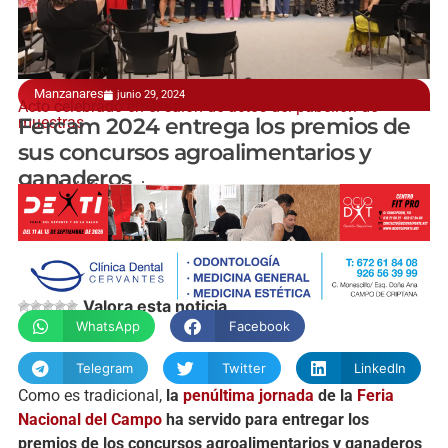
Manzanares
junio 29, 2024
Acto celebrado en el salón de actos del pabellón de
muestras
Fercam 2024 entrega los premios de
sus concursos agroalimentarios y
ganaderos
manchainformacion.com
Valora esta noticia
WhatsApp
Facebook
Telegram
Twitter
LinkedIn
Como es tradicional,
la
penúltima jornada
de la
Feria
Nacional del Campo
ha servido para entregar los
premios de los concursos agroalimentarios y ganaderos