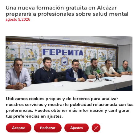
Una nueva formación gratuita en Alcázar
preparará a profesionales sobre salud mental
agosto 5, 2026
Utilizamos cookies propias y de terceros para analizar
nuestros servicios y mostrarte publicidad relacionada con tus
Diputación y FEPEMTA promueven la
preferencias. Puedes obtener más información y configurar
transformación de su sede para convertirla en
tus preferencias en ajustes.
un centro empresarial
Cerrar el banner de 
agosto 5, 2026
Aceptar
Rechazar
Ajustes