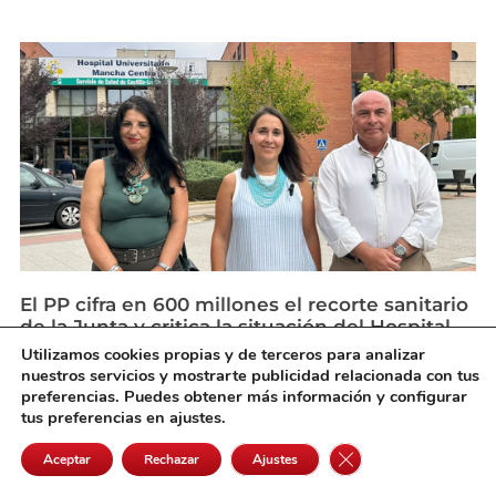
El PP cifra en 600 millones el recorte sanitario
de la Junta y critica la situación del Hospital
Mancha Centro
Utilizamos cookies propias y de terceros para analizar
agosto 3, 2026
nuestros servicios y mostrarte publicidad relacionada con tus
preferencias. Puedes obtener más información y configurar
tus preferencias en ajustes.
Cerrar el banner de 
Aceptar
Rechazar
Ajustes