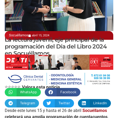
Socuéllamos
abril 15, 2024
El pistoletazo de salida se celebra este lunes
La lectura juvenil, eje principal de la
programación del Día del Libro 2024
en Socuéllamos
manchainformacion.com
Valora esta noticia
WhatsApp
Facebook
Telegram
Twitter
LinkedIn
Desde este lunes 15 y hasta el 26 de abril
Socuéllamos
celebrará una amplia programación de cuentacuentos,