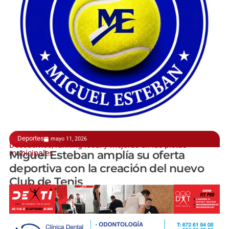
Deportes
mayo 11, 2026
Descuentos, ranking local y mejoras en las pistas
municipales
Miguel Esteban amplía su oferta
deportiva con la creación del nuevo
Club de Tenis
manchainformacion.com