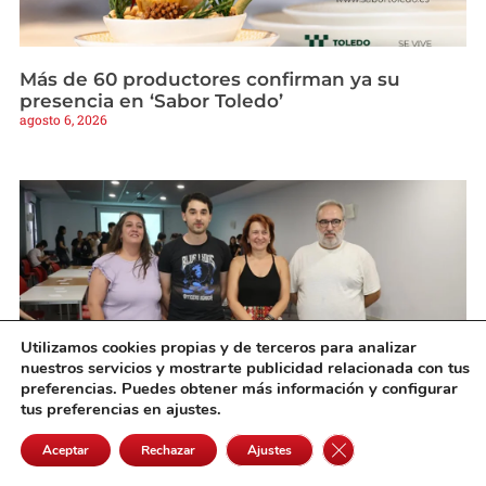
Más de 60 productores confirman ya su
presencia en ‘Sabor Toledo’
agosto 6, 2026
Utilizamos cookies propias y de terceros para analizar
nuestros servicios y mostrarte publicidad relacionada con tus
preferencias. Puedes obtener más información y configurar
tus preferencias en ajustes.
El Centro Cívico de Alcázar acoge una nueva
Cerrar el banner de 
Aceptar
Rechazar
Ajustes
edición de las Paleto Returns
agosto 5, 2026