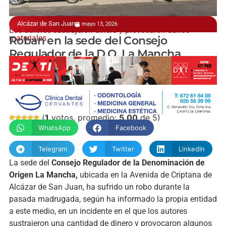
Alcázar de San Juan
mayo 13, 2026
Los autores sustrajeron dinero y provocaron daños
materiales
Roban en la sede del Consejo
Regulador de la D.O. La Mancha
manchainformacion.com
(
1
votos, promedio:
5,00
de 5)
WhatsApp
Facebook
Telegram
Twitter
LinkedIn
La sede del
Consejo Regulador de la Denominación de
Origen La Mancha,
ubicada en la Avenida de Criptana de
Alcázar de San Juan, ha sufrido un robo durante la
pasada madrugada, según ha informado la propia entidad
a este medio, en un incidente en el que los autores
sustrajeron una cantidad de dinero y provocaron algunos