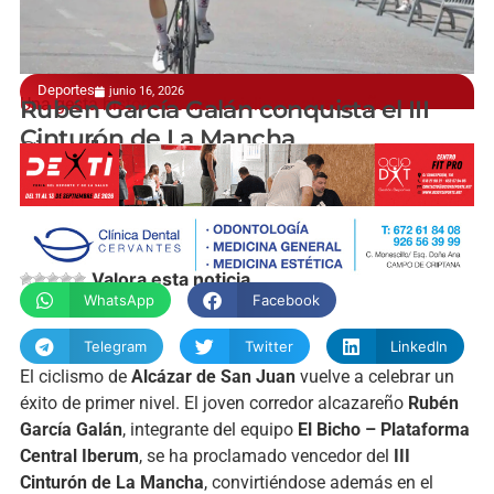
Deportes
junio 16, 2026
Una gesta histórica para el ciclismo alcazareño
Rubén García Galán conquista el III
Cinturón de La Mancha
@jesusvillajos
Valora esta noticia
WhatsApp
Facebook
Telegram
Twitter
LinkedIn
El ciclismo de
Alcázar de San Juan
vuelve a celebrar un
éxito de primer nivel. El joven corredor alcazareño
Rubén
García Galán
, integrante del equipo
El Bicho – Plataforma
Central Iberum
, se ha proclamado vencedor del
III
Cinturón de La Mancha
, convirtiéndose además en el