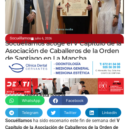
Socuéllamos
julio 6, 2026
Santiago Lucas-Torres, nombrado Caballero de la Orden
Socuéllamos acoge el V Capítulo de la
Asociación de Caballeros de la Orden
de Santiago en La Mancha
manchainformacion.com
Valora esta noticia
WhatsApp
Facebook
Telegram
Twitter
LinkedIn
Socuéllamos
ha sido escenario este fin de semana del
V
Capítulo de la Asociación de Caballeros de la Orden de