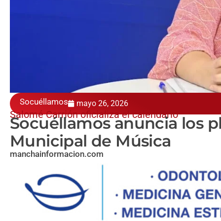
Socuéllamos
mayo 26, 2026
Salomé Carrión oficializa el calendario
Socuéllamos anuncia los pl
Municipal de Música
manchainformacion.com