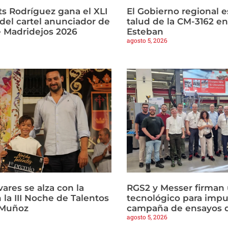
ts Rodríguez gana el XLI
El Gobierno regional es
del cartel anunciador de
talud de la CM-3162 e
e Madridejos 2026
Esteban
agosto 5, 2026
vares se alza con la
RGS2 y Messer firman
n la III Noche de Talentos
tecnológico para impu
 Muñoz
campaña de ensayos d
agosto 5, 2026