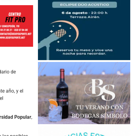
dario de
te año, y el
el
rsidad Popular
,