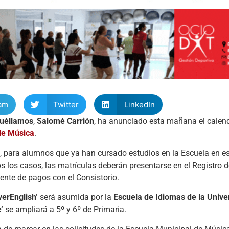
am
Twitter
LinkedIn
uéllamos
,
Salomé Carrión
, ha anunciado esta mañana el calen
de Música
.
nio, para alumnos que ya han cursado estudios en la Escuela en es
s los casos, las matrículas deberán presentarse en el Registro d
ente de pagos con el Consistorio.
verEnglish’
será asumida por la
Escuela de Idiomas de la Unive
’
se ampliará a 5º y 6º de Primaria.