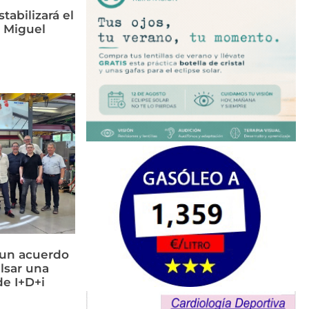
tabilizará el
n Miguel
 un acuerdo
lsar una
e I+D+i