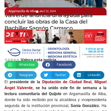
Argamasilla de Alba
abril 22, 2024
Asiste a la lectura comunitaria del Quijote
Valverde anuncia una ayuda para
concluir las obras de la Casa del
Bachiller Sansón Carrasco
manchainformacion.com
Valora esta noticia
WhatsApp
Facebook
Telegram
Twitter
LinkedIn
El
presidente de la
Diputación de Ciudad Real,
Miguel
Ángel Valverde,
se ha unido este fin de semana a la
lectura comunitaria del Quijote
en Argamasilla de Alba,
donde ha sido recibido por la alcaldesa y vicepresidenta
segunda de la institución provincial,
Sonia González.
Ha