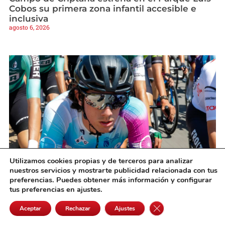
Cobos su primera zona infantil accesible e
inclusiva
agosto 6, 2026
Utilizamos cookies propias y de terceros para analizar
nuestros servicios y mostrarte publicidad relacionada con tus
Rubén y Mario García Galán afrontan la Vuelta
preferencias. Puedes obtener más información y configurar
a Castilla-La Mancha Leader en forma
tus preferencias en ajustes.
agosto 6, 2026
Cerrar el banner de 
Aceptar
Rechazar
Ajustes