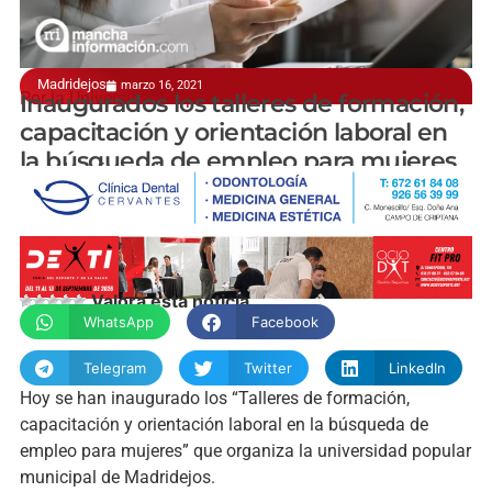
Madridejos
marzo 16, 2021
Por la Universidad Popular
Inaugurados los talleres de formación,
capacitación y orientación laboral en
la búsqueda de empleo para mujeres
manchainformacion.com
Valora esta noticia
WhatsApp
Facebook
Telegram
Twitter
LinkedIn
Hoy se han inaugurado los “Talleres de formación,
capacitación y orientación laboral en la búsqueda de
empleo para mujeres” que organiza la universidad popular
municipal de Madridejos.