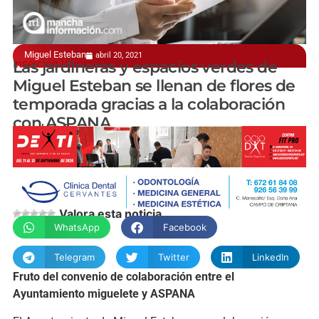
Miguel Esteban
abril 20, 2021
Inserción laboral
Las jardineras y espacios verdes de
Miguel Esteban se llenan de flores de
temporada gracias a la colaboración
con ASPANA
manchainformacion.com
Valora esta noticia
WhatsApp
Facebook
Telegram
Twitter
LinkedIn
Fruto del convenio de colaboración entre el
Ayuntamiento miguelete y ASPANA