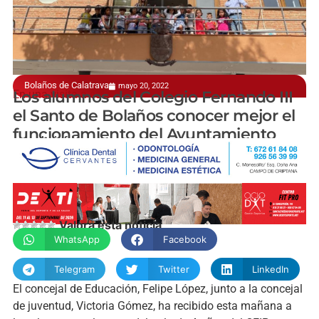
Bolaños de Calatrava
mayo 20, 2022
En una visita a éste
Los alumnos del Colegio Fernando III
el Santo de Bolaños conocer mejor el
funcionamiento del Ayuntamiento
manchainformacion.com
Valora esta noticia
WhatsApp
Facebook
Telegram
Twitter
LinkedIn
El concejal de Educación, Felipe López, junto a la concejal
de juventud, Victoria Gómez, ha recibido esta mañana a