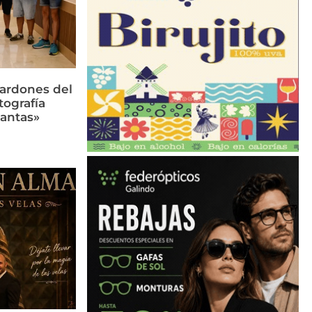
lardones del
tografía
lantas»