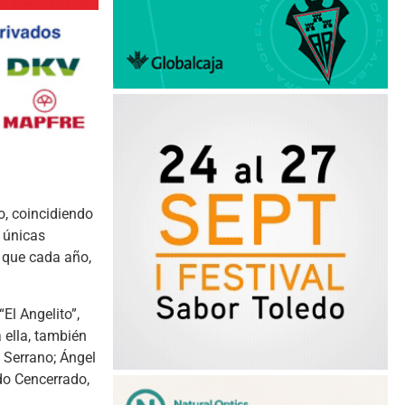
o, coincidiendo
s únicas
a que cada año,
El Angelito”,
 ella, también
 Serrano; Ángel
do Cencerrado,