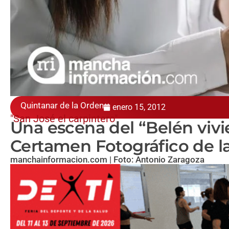
Quintanar de la Orden
enero 15, 2012
"San José el carpintero"
Una escena del “Belén vivi
Certamen Fotográfico de la
manchainformacion.com | Foto: Antonio Zaragoza