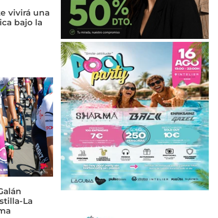
e vivirá una
ca bajo la
Galán
stilla-La
rma