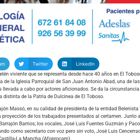
am
Twitter
LinkedIn
lén viviente que se representa desde hace 40 años en El Tobos
da de la Iglesia Parroquial de San Juan Antonio Abad, una de la
 llevada a cabo por actores aficionados. Se da la circunstanci
a distinta de la Patria de Dulcinea de El Toboso.
ajón Massó, en su calidad de presidenta de la entidad Belenista “
a proyección de los trabajados presentados al certamen. Junto a
-Barrajón Barrios; los vocales, José Luis Fuentes Guzmán y Paco
ndo como secretario con voz pero sin voto, José Luis Cencerra
 Castilla-La Mancha (Afoprocam).