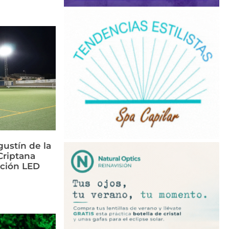
ustín de la
riptana
ación LED