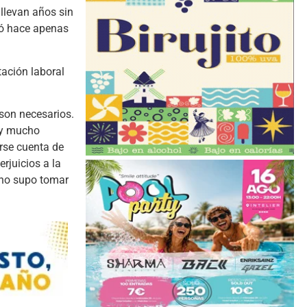
 llevan años sin
gó hace apenas
tación laboral
son necesarios.
s y mucho
rse cuenta de
rjuicios a la
 no supo tomar