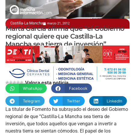
Castilla-La Mancha
marzo 21, 2012
Visita a las instalaciones de la empresa STACO
Marta García afirma que “el Gobierno
regional quiere que Castilla-La
Mancha sea tierra de inversión”
manchainformacion.com
Valora esta noticia
WhatsApp
Facebook
Telegram
Twitter
LinkedIn
La titular de Fomento ha subrayado el deseo del Gobierno
regional de que “Castilla-La Mancha sea tierra de
inversión, que todos aquellos que vengan a invertir a
nuestra tierra se sientan cómodos. El papel de los