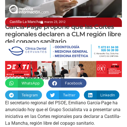
Castilla-La Mancha
marzo 23, 2012
Desayuno con periodistas en Ciudad Real
García-Page propone que las Cortes
regionales declaren a CLM región libre
del copago sanitario
manchainformacion.com
Valora esta noticia
WhatsApp
Facebook
Telegram
Twitter
LinkedIn
El secretario regional del PSOE, Emiliano García-Page ha
anunciado hoy que el Grupo Socialista va a presentar una
iniciativa en las Cortes regionales para declarar a Castilla-
La Mancha, región libre del copago sanitario.