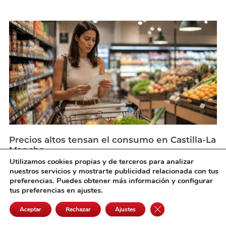
Precios altos tensan el consumo en Castilla-La
Mancha
agosto 5, 2026
Utilizamos cookies propias y de terceros para analizar
nuestros servicios y mostrarte publicidad relacionada con tus
preferencias. Puedes obtener más información y configurar
tus preferencias en ajustes.
Cerrar el banner de 
Aceptar
Rechazar
Ajustes