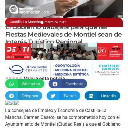
Castilla-La Mancha
marzo 24, 2012
Anuncia Carmen Casero
El Gobierno trabajará para que las
Fiestas Medievales de Montiel sean de
Interés Turístico Regional
manchainformacion.com
Valora esta noticia
WhatsApp
Facebook
Telegram
Twitter
LinkedIn
La consejera de Empleo y Economía de Castilla-La
Mancha, Carmen Casero, se ha comprometido hoy con el
Ayuntamiento de Montiel (Ciudad Real) a que el Gobierno