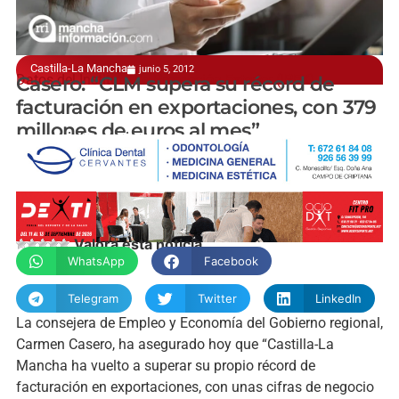
Castilla-La Mancha
junio 5, 2012
Datos del Instituto de Promoción Exterior (IPEX)
Casero: “CLM supera su récord de
facturación en exportaciones, con 379
millones de euros al mes”
manchainformacion.com
Valora esta noticia
WhatsApp
Facebook
Telegram
Twitter
LinkedIn
La consejera de Empleo y Economía del Gobierno regional,
Carmen Casero, ha asegurado hoy que “Castilla-La
Mancha ha vuelto a superar su propio récord de
facturación en exportaciones, con unas cifras de negocio