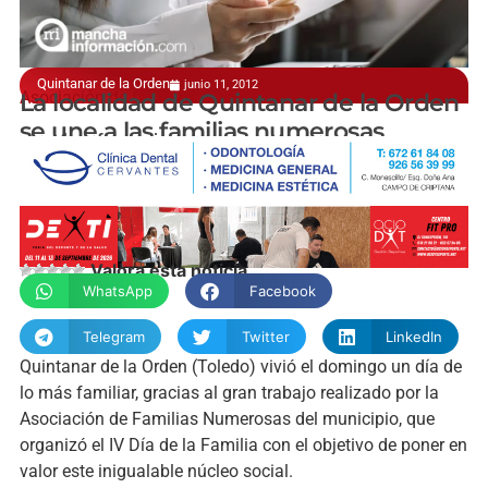
Quintanar de la Orden
junio 11, 2012
Asociación de familias numerosas
La localidad de Quintanar de la Orden
se une a las familias numerosas
manchainformacion.com
Valora esta noticia
WhatsApp
Facebook
Telegram
Twitter
LinkedIn
Quintanar de la Orden (Toledo) vivió el domingo un día de
lo más familiar, gracias al gran trabajo realizado por la
Asociación de Familias Numerosas del municipio, que
organizó el IV Día de la Familia con el objetivo de poner en
valor este inigualable núcleo social.