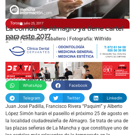
Toros
julio 25, 2017
El próximo 25 de agosto
La corrida de Almagro ya tiene cartel
para este 2017
Javier Fernández-Caballero | Fotografía: Wilfrido
Camacho
Valora esta noticia
WhatsApp
Facebook
Telegram
Twitter
LinkedIn
Juan José Padilla, Francisco Rivera “Paquirri” y Alberto
López Simón harán el paseíllo el próximo 25 de agosto en
la localidad ciudadrealeña de Almagro. Se trata de una de
las plazas señeras de La Mancha y que constituye uno de