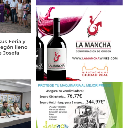
us Feria y
regón lleno
e Josefa