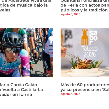
 de Alcardete vivirá una
Quintanar oficializa u
ica de música bajo la
de Feria con actos par
 velas
públicos y la tradició
agosto 6, 2026
ario García Galán
Más de 60 productore
a Vuelta a Castilla-La
ya su presencia en ‘Sa
agosto 6, 2026
eader en forma