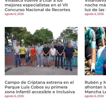
Villaseca vuelve a citar a los
Villanueva
mejores especialistas en el VII
noche mág
Concurso Nacional de Recortes
luz de las
agosto 6, 2026
agosto 6, 2026
Campo de Criptana estrena en el
Rubén y M
Parque Luis Cobos su primera
afrontan l
zona infantil accesible e inclusiva
Mancha L
agosto 6, 2026
agosto 6, 2026