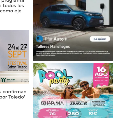
n programa
a todos los
n como eje
s confirman
bor Toledo’