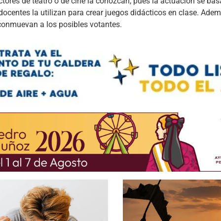
ctores de teatro o de cine la conozcan, pues la actuación se bas
centes la utilizan para crear juegos didácticos en clase. Adem
e conmuevan a los posibles votantes.