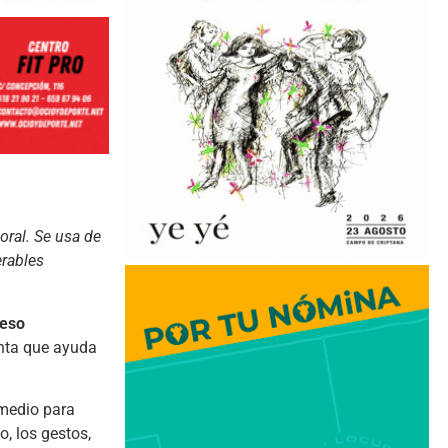
oral. Se usa de
erables
ceso
enta que ayuda
 medio para
o, los gestos,