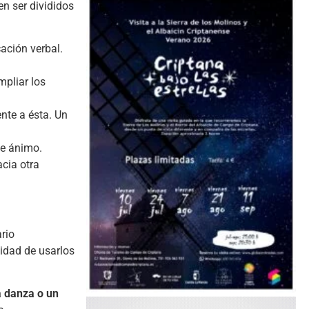
en ser divididos
ación verbal.
pliar los
nte a ésta. Un
de ánimo.
cia otra
ario
lidad de usarlos
a danza o un