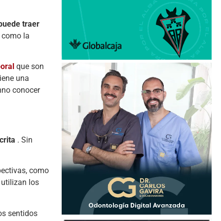
puede traer
s como la
oral
que son
tiene una
umno conocer
crita
. Sin
spectivas, como
utilizan los
los sentidos