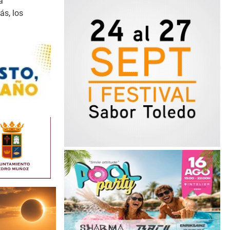
a
ás, los